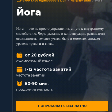
/
/
Детский клуб единоборств Lion
Направления
Йога
Йога
Йога — это не просто упражнения, а путь к внутреннему
спокойствию. Через дыхание и концентрацию развивается
осознанность, человек учится быть в моменте, снижает
уровень тревоги и гнева.
от 20 рублей
ежемесячный взнос
1-12 частота занятий
частота занятий
60-90 мин.
продолжительность
ПОПРОБОВАТЬ БЕСПЛАТНО