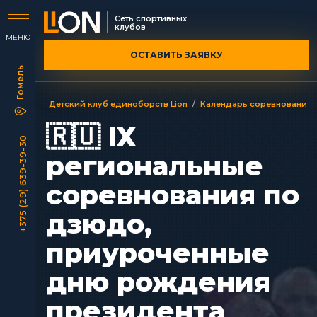
Сеть спортивных
клубов
МЕНЮ
ОСТАВИТЬ ЗАЯВКУ
/
Детский клуб единоборств Lion
Календарь соревнований
🇷🇺 ІХ
+375 (29) 639-39-30
региональные
соревнования по
дзюдо,
приуроченные
дню рождения
президента