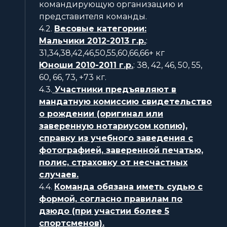
командирующую организацию и
представителя команды.
4.2.
Весовые категории:
Мальчики 2012-2013 г.р.
:
31,34,38,42,46,50,55,60,66,66+ кг
Юноши 2010-2011 г.р.
: 38, 42, 46, 50, 55,
60, 66, 73, +73 кг.
4.3.
Участники предъявляют в
мандатную комиссию свидетельство
о рождении (оригинал или
заверенную нотариусом копию),
справку из учебного заведения с
фотографией, заверенной печатью,
полис, страховку от несчастных
случаев.
4.4.
Команда обязана иметь судью с
формой, согласно правилам по
дзюдо (при участии более 5
спортсменов).