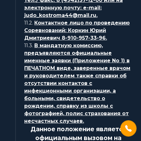
тел./ факс: 8 (4942)37-12-00 или на
электронную почту: е-mail:
judo_kostroma44@mail.ru.
11.2.
Контактное лицо по проведению
Соревнований: Коркин Юрий
Дмитриевич 8-910-957-33-96.
11.3.
В мандатную комиссию,
предъявляются официальные
именные заявки (Приложение No 1) в
ПЕЧАТНОМ виде, заверенные врачом
и руководителем также справки об
отсутствии контактов с
инфекционными организации, а
больными, свидетельство о
рождении, справку из школы с
фотографией, полис страхования от
несчастных случаев.
Данное положение является
официальным вызовом на