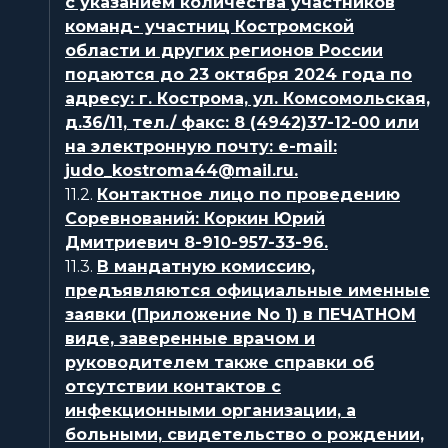
с указанием количества участников
команд- участниц Костромской
области и других регионов России
подаются до 23 октября 2024 года по
адресу: г. Кострома, ул. Комсомольская,
д.36/11, тел./ факс: 8 (4942)37-12-00 или
на электронную почту: е-mail:
judo_kostroma44@mail.ru.
11.2.
Контактное лицо по проведению
Соревнований: Коркин Юрий
Дмитриевич 8-910-957-33-96.
11.3.
В мандатную комиссию,
предъявляются официальные именные
заявки (Приложение No 1) в ПЕЧАТНОМ
виде, заверенные врачом и
руководителем также справки об
отсутствии контактов с
инфекционными организации, а
больными, свидетельство о рождении,